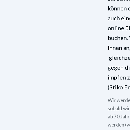
können 
auch ein
online ü
buchen. 
Ihnen an,
gleichze
gegen di
impfen z
(Stiko E
Wir werde
sobald wi
ab 70 Jah
werden (vo