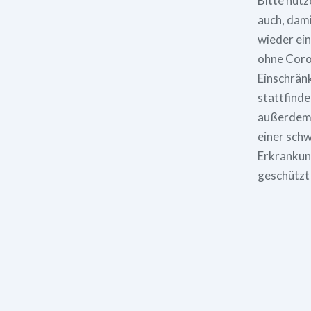
Bitte nutz
auch, dami
wieder ei
ohne Cor
Einschrän
stattfinde
außerdem 
einer sch
Erkrankun
geschützt 