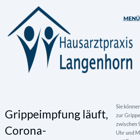
MENÜ
Sie könne
Grippeimpfung läuft,
zur Gripp
zwischen 
Corona-
Uhr und M