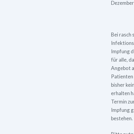
Dezember
Bei rasch
Infektions
Impfung d
für alle, d
Angebot a
Patienten 
bisher kei
erhalten h
Termin zu
Impfung g
bestehen.