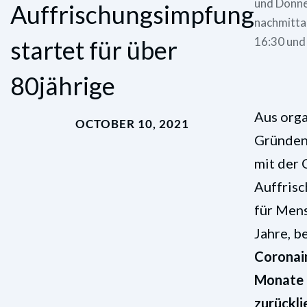
und Donn
Auffrischungsimpfung
nachmitta
16:30 und
startet für über
80jährige
Aus orga
OCTOBER 10, 2021
Gründen
mit der 
Auffris
für Men
Jahre, b
Coronai
Monate 
zurückli