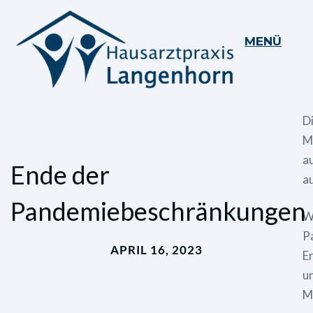
MENÜ
D
M
au
Ende der
a
Pandemiebeschränkungen
Wi
P
APRIL 16, 2023
E
un
M