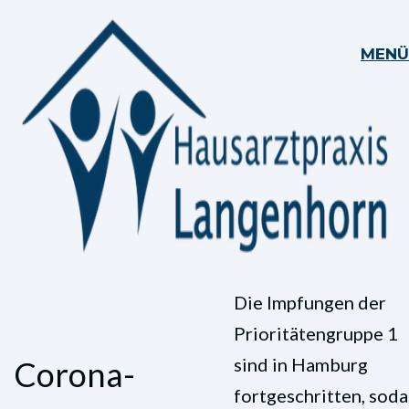
MENÜ
Die Impfungen der
Prioritätengruppe 1
sind in Hamburg
Corona-
fortgeschritten, soda